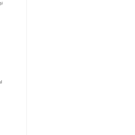
și
ul