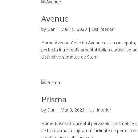
Avenue
by
Dan
|
Mar 15, 2023
|
Usi Interior
Home Avenue Colectia Avenue este conceputa, ex
perfecta intre reafinamentul italian caruia i se 
distinctive semnate de Stern....
Prisma
by
Dan
|
Mar 3, 2023
|
Usi Interior
Home Prisma Conceptul pervazelor prismatice spe
se tranforma in suprafete inclinate ce permit refl
combinatie cu placarile de...