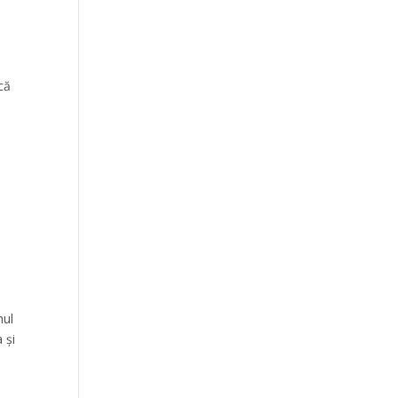
că
e
mul
 și