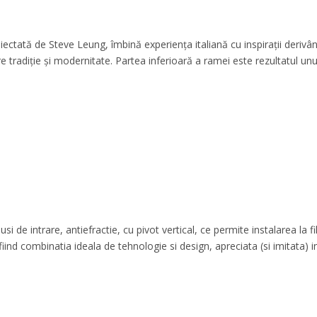
iectată de Steve Leung, îmbină experiența italiană cu inspirații derivâ
re tradiție și modernitate. Partea inferioară a ramei este rezultatul unu
e intrare, antiefractie, cu pivot vertical, ce permite instalarea la fi
fiind combinatia ideala de tehnologie si design, apreciata (si imitata) i