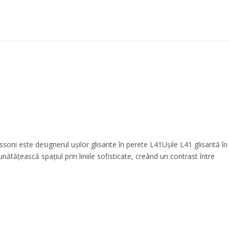
ssoni este designerul ușilor glisante în perete L41Ușile L41 glisantă în
ătățească spațiul prin liniile sofisticate, creând un contrast între