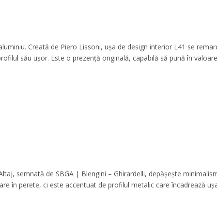
aluminiu. Creată de Piero Lissoni, ușa de design interior L41 se remar
rofilul său ușor. Este o prezență originală, capabilă să pună în valoar
Altaj, semnată de SBGA | Blengini – Ghirardelli, depășește minimalis
are în perete, ci este accentuat de profilul metalic care încadrează ușa