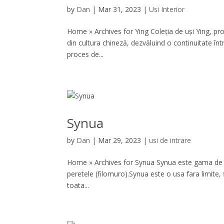
by
Dan
|
Mar 31, 2023
|
Usi Interior
Home » Archives for Ying Coleția de uși Ying, pro
din cultura chineză, dezvăluind o continuitate înt
proces de...
Synua
by
Dan
|
Mar 29, 2023
|
usi de intrare
Home » Archives for Synua Synua este gama de usi d
peretele (filomuro).Synua este o usa fara limite, 
toata...