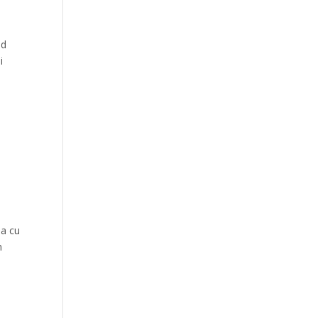
nd
i
la cu
n