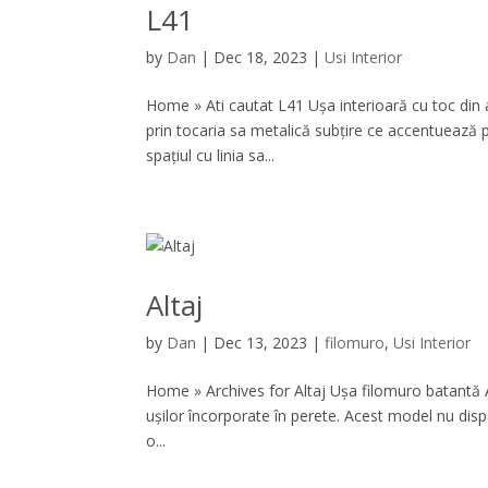
L41
by
Dan
|
Dec 18, 2023
|
Usi Interior
Home » Ati cautat L41 Ușa interioară cu toc din 
prin tocaria sa metalică subțire ce accentuează p
spațiul cu linia sa...
Altaj
by
Dan
|
Dec 13, 2023
|
filomuro
,
Usi Interior
Home » Archives for Altaj Ușa filomuro batantă 
ușilor încorporate în perete. Acest model nu disp
o...