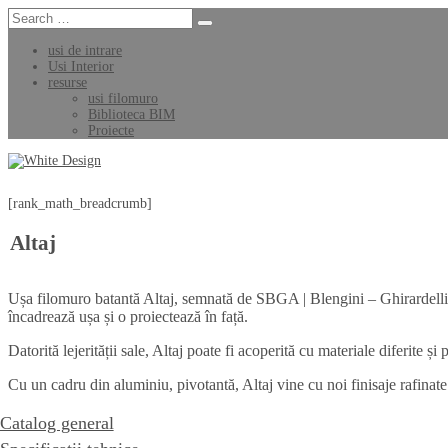
usi de intrare
Usi Interior
resurse
usi filomuro
Biblioteca BIM
Proiecte
[rank_math_breadcrumb]
Altaj
Ușa filomuro batantă Altaj, semnată de SBGA | Blengini – Ghirardelli, 
încadrează ușa și o proiectează în față.
Datorită lejerității sale, Altaj poate fi acoperită cu materiale diferite și 
Cu un cadru din aluminiu, pivotantă, Altaj vine cu noi finisaje rafinat
Catalog general