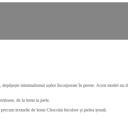
depășește minimalismul ușilor încorporate în perete. Acest model nu disp
prețioase, de la lemn la piele.
e precum texturile de lemn Chocolat bicolore și pielea țesută.